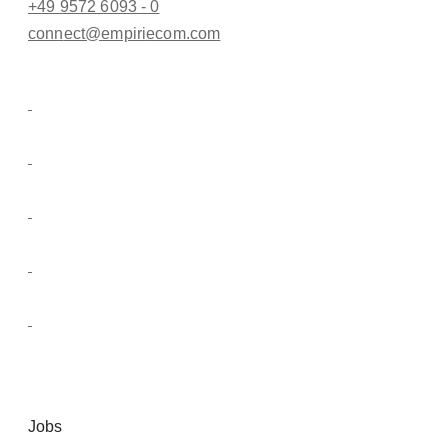
+49 9572 6093 - 0
conn
ect@empiri
ecom.com
Jobs