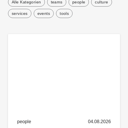
Alle Kategorien
teams
people
culture
services
events
tools
people
04.08.2026